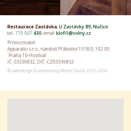
Restaurace Zastávka
,
U Zastávky 89, Nučice
tel.:
775
007
430
, email:
klofi1@volny.cz
Provozovatel:
Apparatio s.r.o., náměstí Přátelství 1518/3, 102 00
Praha 10-Hostivař
IČ: 03336832, DIČ: CZ03336832
©
webdesign
&
webhosting
Martin Ševčík
2015–2026