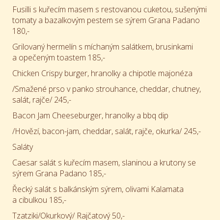
Fusilli s kuřecím masem s restovanou cuketou, sušenými
tomaty a bazalkovým pestem se sýrem Grana Padano
180,-
Grilovaný hermelín s míchaným salátkem, brusinkami
a opečeným toastem 185,-
Chicken Crispy burger, hranolky a chipotle majonéza
/Smažené prso v panko strouhance, cheddar, chutney,
salát, rajče/ 245,-
Bacon Jam Cheeseburger, hranolky a bbq dip
/Hovězí, bacon-jam, cheddar, salát, rajče, okurka/ 245,-
Saláty
Caesar salát s kuřecím masem, slaninou a krutony se
sýrem Grana Padano 185,-
Řecký salát s balkánským sýrem, olivami Kalamata
a cibulkou 185,-
Tzatziki/Okurkový/ Rajčatový 50,-