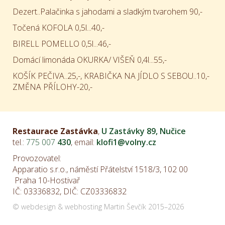
Dezert..Palačinka s jahodami a sladkým tvarohem 90,-
Točená KOFOLA 0,5l...40,-
BIRELL POMELLO 0,5l...46,-
Domácí limonáda OKURKA/ VIŠEŇ 0,4l...55,-
KOŠÍK PEČIVA..25,-, KRABIČKA NA JÍDLO S SEBOU..10,-
ZMĚNA PŘÍLOHY-20,-
Restaurace Zastávka
,
U Zastávky 89, Nučice
tel.:
775
007
430
, email:
klofi1@volny.cz
Provozovatel:
Apparatio s.r.o., náměstí Přátelství 1518/3, 102 00
Praha 10-Hostivař
IČ: 03336832, DIČ: CZ03336832
©
webdesign
&
webhosting
Martin Ševčík
2015–2026