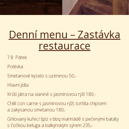
Denní menu – Zastávka
restaurace
7.8. Pátek
Polévka
Smetanové kyselo s uzeninou 50,-
Hlavní jídla
Krůtí játra na slanině s jasmínovou rýží 180,-
Chilli con carne s jasmínovou rýží, tortilla chipsem
a zakysanou smetanou 180,-
Grilovaný kuřecí špíz v bbq marinádě s pečenými batáty
s čočkou beluga a balkýnským sýrem 235,-